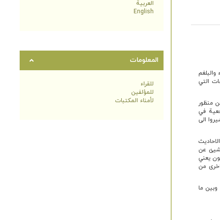
العربية
English
المعلومات
 والبلغم
ات التي
للقراء
للمؤلفين
لأمناء المكتبات
ن منظور
جعية في
يروا الى
لاحاديث
 شيئ عن
كون يعني
 اخرى من
وبين ما