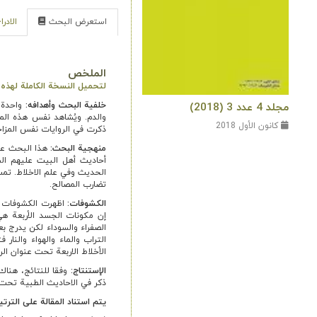
استعرض البحث
الادر
الملخص
لتحميل النسخة الكاملة لهذه ال
خلفية البحث وأهدافه
:
واحدة م
مجلد 4 عدد 3 (2018)
والدم. ويُشاهد نفس هذه الم
كانون الأول 2018
ذكرت في الروايات نفس المزاج
منهجية البحث:
هذا البحث عبا
أحاديث أهل البيت عليهم الس
الحديث وفي علم الاخلاط. تمت 
تضارب المصالح.
الكشوفات:
اظهرت الكشوفات أن
إن مكونات الجسد الأربعة هي
الصفراء والسوداء لكن يدرج بع
التراب والماء والهواء والنار
الأخلاط الاربعة تحت عنوان الر
الإستنتاج:
وفقا للنتائج، هناك
ذكر في الاحاديث الطبية تحت 
يتم استناد المقالة على الترتي