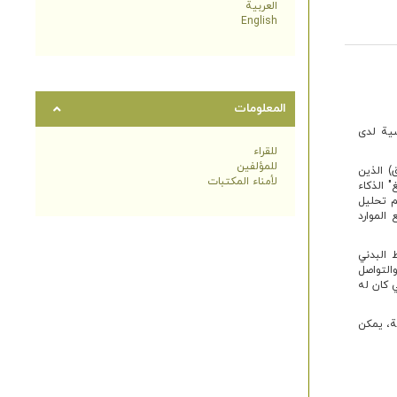
العربية
English
المعلومات
سية لدى
للقراء
للمؤلفين
يع المسنين) 60 سنة فما فوق) الذين
لأمناء المكتبات
نغ" الذكاء
م تحليل
الموارد
 البدني
والتواصل
ذكاء الروحي كان له
ية، يمكن