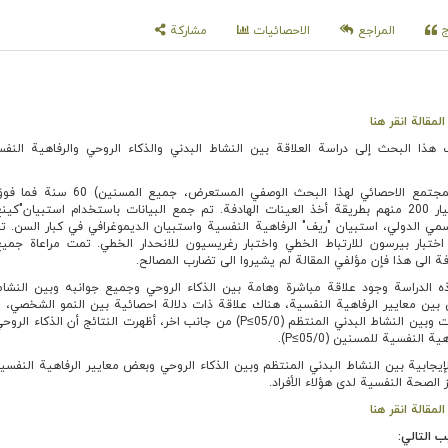
اج
المراجع
الاحصائيات
مشاركة
مقالة انقر هنا
ذا البحث إلى دراسة العلاقة بين النشاط البدني والذكاء الروحي والرفاهية النف
لقد شمل المجتمع الاحصائي لهذا البحث الوصفي المستعرض، جم
يعيشون في طهران، وتم اختيار 200 منهم بطريقة أخذ العينات الهادفة. تم جمع البيانات باستخدام استبيان"كي
مي الدولي، استبيان "ريف" الرفاهية النفسية واستبيان الديموغرافي في كبار السن. ت
اختبار بيرسون للارتباط الخطي واختبار رغريسيون للانحدار الخطي. تمت مراعاة جميع 
ة الى هذا فإن مؤلفي المقالة لم يشيروا الى تضارب المصالح.
 الدراسة وجود علاقة مباشرة وهامة بين الذكاء الروحي وجميع جوانبه وبين النشاط
≥P) كما أن من بين معايير الرفاهية النفسية، هناك علاقة ذات دلالة احصائية بين النمو الشخصي، 
الفعال مع الآخرين وقبول الذات وبين النشاط البدني المنتظم (05/0≥P) من جانب اخر، أظهرت النتائج أن ال
النفسية للمسنين (05/0≥P).
الإيجابية بين النشاط البدني المنتظم وبين الذكاء الروحي وبعض معايير الرفاهية النفس
 الصحة النفسية لدى هؤلاء الأفراد.
مقالة انقر هنا
ب التالي: