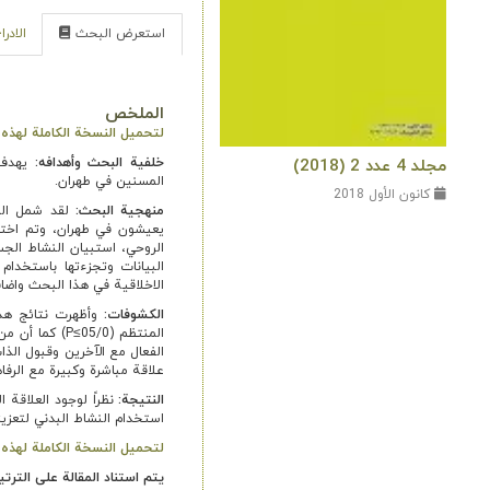
استعرض البحث
الادر
الملخص
لتحميل النسخة الكاملة لهذه ال
خلفية البحث وأهدافه
:
يهدف ه
مجلد 4 عدد 2 (2018)
المسنين في طهران.
كانون الأول 2018
منهجية البحث:
الروحي، استبيان النشاط الجس
البيانات وتجزءتها باستخدام 
الاخلاقية في هذا البحث واضاف
الكشوفات:
وأظهرت نتائج هذه
المنتظم (05/0
علاقة مباشرة وكبيرة مع الرفاهية 
النتیجة:
نظراً لوجود العلاقة 
استخدام النشاط البدني لتعزيز
لتحميل النسخة الكاملة لهذه ال
يتم استناد المقالة على الترتي