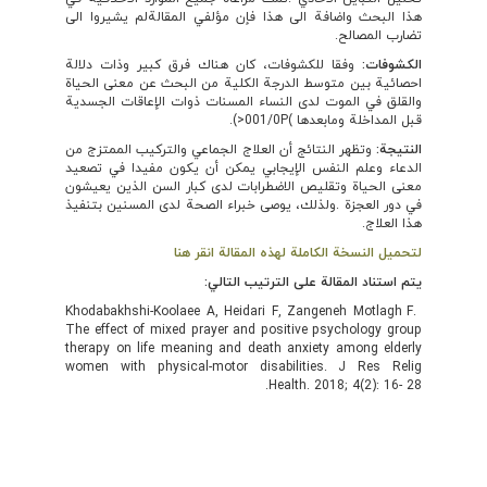
هذا البحث واضافة الى هذا فإن مؤلفي المقالةلم يشيروا الى
تضارب المصالح.
الكشوفات:
وفقا للكشوفات، كان هناك فرق كبير وذات دلالة
احصائية بين متوسط الدرجة الكلية من البحث عن معنى الحياة
والقلق في الموت لدى النساء المسنات ذوات الإعاقات الجسدية
قبل المداخلة ومابعدها )001/0P<).
النتیجة:
وتظهر النتائج أن العلاج الجماعي والتركيب الممتزج من
الدعاء وعلم النفس الإيجابي يمكن أن يكون مفيدا في تصعيد
معنى الحياة وتقليص الاضطرابات لدى كبار السن الذين يعيشون
في دور العجزة .ولذلك، يوصى خبراء الصحة لدى المسنين بتنفيذ
هذا العلاج.
لتحميل النسخة الكاملة لهذه المقالة انقر هنا
يتم استناد المقالة على الترتيب التالي:
Khodabakhshi-Koolaee A, Heidari F, Zangeneh Motlagh F.
The effect of mixed prayer and positive psychology group
therapy on life meaning and death anxiety among elderly
women with physical-motor disabilities. J Res Relig
Health. 2018; 4(2): 16- 28.