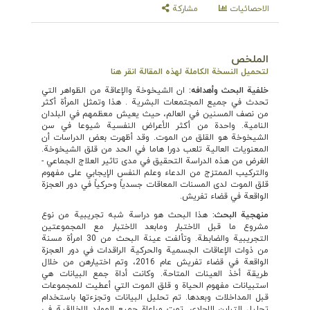
الاحصائيات
مشاركة
الملخص
لتحميل النسخة الكاملة لهذه المقالة انقر هنا
خلفية البحث وأهدافه
:
ان الشيخوخة والإعاقة من الظواهر التي
تحدث في جميع المجتمعات البشرية . هذا وتمثل المرأة أكثر
من نصف المسنين في العالم، حيث يعيش معظمهم في البلدان
النامية. واحدة من أكثر الأعراض النفسية شيوعا في سن
الشيخوخة هو القلق من الموت. وقد أظهرت بعض الدراسات أن
المعنويات العالية تلعب دورا هاما في الحد من قلق الشيخوخة.
الغرض من هذه الدراسة التحقيق في مدى تاثير العلاج الجماعي -
والتركيب الممتزج من الدعاء وعلم النفس الإيجابي على مفهوم
قلق الموت لدى المسنات المعاقات جسدياً وحركياً في دور العجزة
الواقعة في قضاء تفريش.
منهجية البحث:
هذا البحث هو دراسة شبه تجريبية من نوع
مشروع ما قبل الاختبار ومابعد الاختبار مع المجموعتين
التجريبية والضابطة. وتألفت عينة البحث من 30 امرأة مسنة
من ذوات الإعاقات الجسمية والحركية الراقدات في دور العجزة
الواقعة في قضاء تفريش عام 2016، وتم اختيارهن من خلال
طريقة أخذ العينات المتاحة. وكانت أداة جمع البيانات هي
استبيانات مفهوم الحياة و قلق الموت التي أعطيت للمجموعات
قبل المداخلات وبعدها. تم تحليل البيانات وتجزءتها باستخدام
تحليل التباين الاحادي .تمت مراعاة جميع الموارد الاخلاقية في