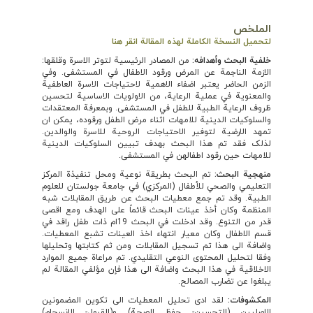
الملخص
لتحميل النسخة الكاملة لهذه المقالة انقر هنا
خلفية البحث وأهدافه
:
من المصادر الرئيسية لتوتر الاسرة وقلقها:
الازمة الناجمة عن المرض ورقود الاطفال في المستشفى. وفي
الزمن الحاضر يعتبر اضفاء الاهمية لاحتياجات الاسرة العاطفية
والمعنوية في عملية الرعاية، من الاولويات الاساسية لتحسين
ظروف الرعاية الطبية للطفل في المستشفى. وبمعرفة المعتقدات
والسلوكيات الدينية للامهات اثناء مرض الطفل ورقوده، يمكن ان
تمهد الارضية لتوفير الاحتياجات الروحية للاسرة والوالدين.
لذلک فقد تم هذا البحث بهدف تبيين السلوكيات الدينية
للامهات حين رقود اطفالهن في المستشفى.
منهجية البحث:
تم البحث بطريقة نوعية ومحل تنفيذة المركز
التعليمي والصحي للأطفال (المركزي) في جامعة جولستان للعلوم
الطبية. وقد تم جمع معطيات البحث عن طريق المقابلات شبه
المنظمة وكان أخذ عينات البحث قائماً على الهدف ومع اقصى
قدر من التنوع. وقد ادخلت في البحث 19ام ذات طفل راقد في
قسم الاطفال وكان معيار انتهاء اخذ العينات تشبع المعطيات.
واضافة الى هذا تم تسجيل المقابلات ومن ثم كتابتها وتحليلها
وفقا لتحليل المحتوى النوعي التقليدي. تم مراعاة جميع الموارد
الاخلاقية في هذا البحث واضافة الى هذا فإن مؤلفي المقالة لم
يبلغوا عن تضارب المصالح.
المكشوفات:
لقد ادى تحليل المعطيات الى تكوين المضمونين
الاصليين (التحسين- حفظ الصحة) و(القبول- الانسجام)