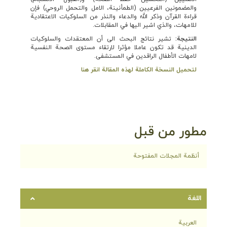
والمضمونين الفرعيين (الطمأنينة، الامل والتحمل الروحي) فإن
قراءة القرآن وذكر الله والدعاء والنذر من السلوكيات الاعتقادية
للامهات، والذي اشير اليها في المقابلات.
النتیجة:
تشير نتائج البحث الى أن المعتقدات والسلوكيات
الدينية قد تكون عاملا مؤثرا لارتقاء مستوى الصحة النفسية
لامهات الأطفال الراقدين في المستشفى.
لتحميل النسخة الكاملة لهذه المقالة انقر هنا
مطور من قبل
أنظمة المجلات المفتوحة
اللغة
العربية