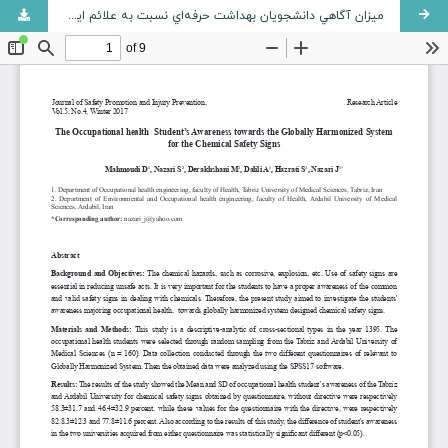
ميزان آگاهي دانشجويان بهداشت حرفه‌اي نسبت به علائم ايمني مواد شيميايي سيستم هماهنگ جهاني