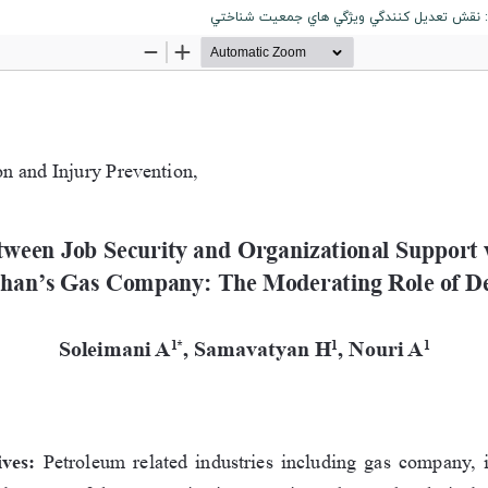
ان: نقش تعديل کنندگي ويژگي هاي جمعيت شناختي