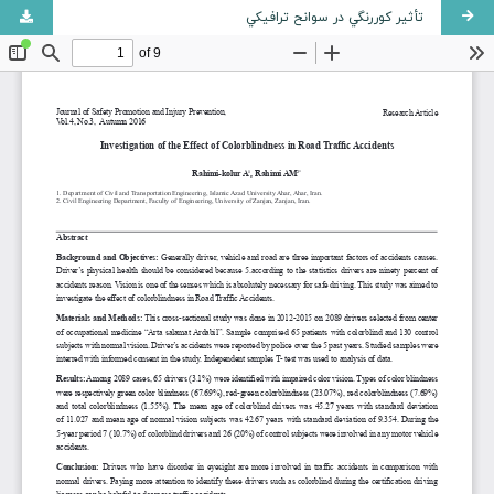
تأثير کوررنگي در سوانح ترافيکي