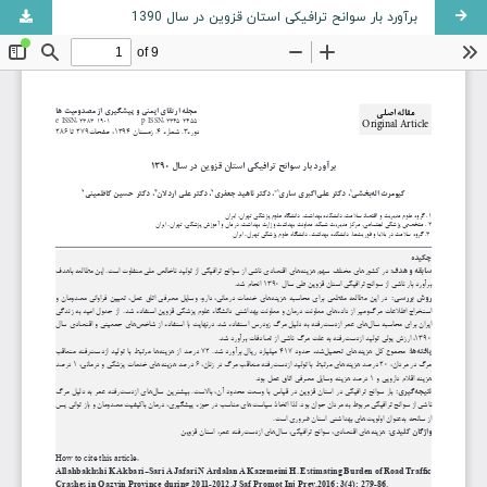
برآورد بار سوانح ترافیکی استان قزوین در سال 1390