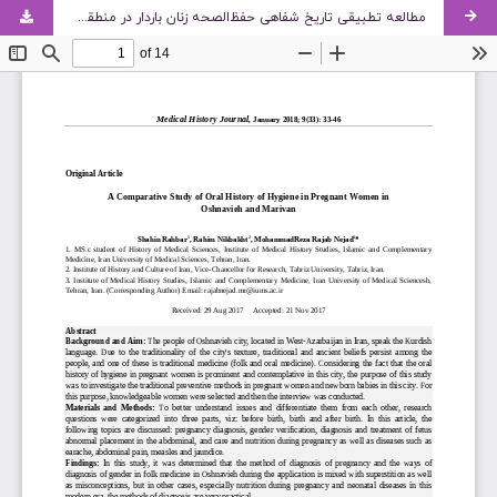
مطالعه تطبیقی تاریخ شفاهی حفظ‌الصحه زنان باردار در منطقه اشنویه و مریوان