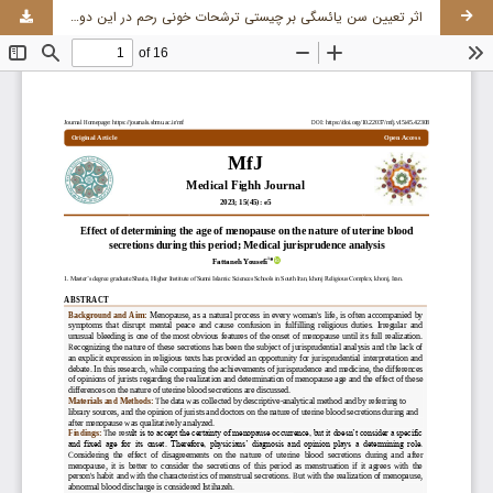
اثر تعیین سن یائسگی بر چیستی ترشحات خونی رحم در این دوران؛ واکاوی فقهی پزشکی