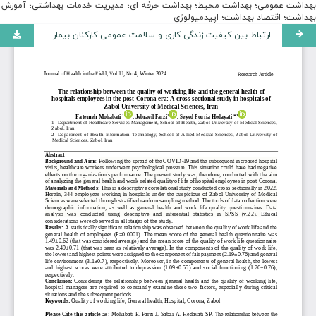
بهداشت عمومی؛ بهداشت محیط؛ بهداشت حرفه ای؛ مدیریت خدمات بهداشتی؛ آموزش
بهداشت؛ اقتصاد بهداشت؛ اپیدمیولوژی
ارتباط بین کیفیت زندگی کاری و سلامت عمومی کارکنان بیمارستان‌ها در دوران پس از کرونا: یک مطالعه مقطعی در بیمارستان‌های دانشگاه علوم پزشکی زابل، ایران