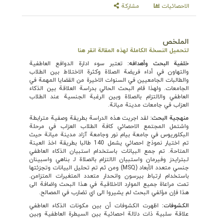
الاحصائيات
مشاركة
الملخص
لتحميل النسخة الكاملة لهذه المقالة انقر هنا
خلفية البحث وأهدافه
:
تعتبر سوء ادارة الدوافع العاطفية
والتهاون في أداء فريضة الصلاة وكثرة الاختلاط بين الطلاب
والطالبات الجامعيين في السنوات الاخيرة من القضايا المهمة في
الجامعات. ولهذا قام البحث الحالي بدراسة العلاقة بين الذكاء
العاطفي والالتزام بالصلاة وبين الرغبة الجنسية عند الطلاب
العزاب في جامعات مدينة ميانة.
منهجية البحث:
لقد اجريت هذه الدراسة بطريقة وصفية مترابطة
واشتمل المجتمع الاحصائي كافة الطلاب العزاب في مرحلة
البكلوريوس في جامعة بيام نور وجامعة آزاد مدينة ميانة حيث
تم اختيار نموذج احصائي يشمل 140 طالبا بطريقة اخذ العينة
المتاحة. تم جمع البيانات باستخدام استبيان الذكاء العاطفي
لـبترايدز وفيرمان واستبيان الالتزام بالصلاة لـ بناهي واسبينان
جنسي متعدد الأبعاد (MSQ) ومن ثم تم تحليل البيانات وتجزئتها
باستخدام ارتباط بيرسون وانحدار متعدد المتغيرات المتزامن.
تمت مراعاة جميع الموارد الاخلاقية في هذا البحث واضافة الى
هذا فإن مؤلفي البحث لم يشيروا الى اي تضارب في المصالح.
الكشوفات:
اظهرت الكشوفات أن بين مكونات الذكاء العاطفي
علاقة سلبية ذات دلالة احصائية بين السيطرة العاطفية وبين