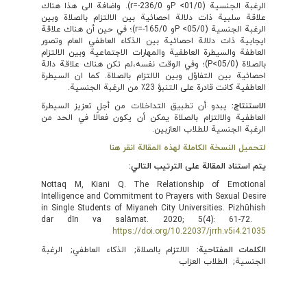
الرغبة الجنسية (01/0> Pو 236/0-=r). واضافة الى هذا هناك
علاقة سلبية ذات دلالة احصائية بين الالتزام بالصلاة وبين
الرغبة الجنسية (05/0> Pو 165/0-=r)؛ في حين أن هناك علاقة
ايجابية ذات دلالة احصائية بين الذكاء العاطفي العام وتصور
العاطفة والسيطرة العاطفية والمهارات الاجتماعية وبين الالتزام
بالصلاة (05/0>P)؛ وفي الوقت نفسه،لم تكن هناك علاقة دالة
احصائية بين التفاؤل وبين الالتزام بالصلاة. كما ان السيطرة
العاطفية كانت قادرة على التنبؤ 23٪ من الرغبة الجنسية.
الاستنتاج:
يبدو أن تطبيق التداخلات من أجل تعزيز السيطرة
العاطفية والالتزام بالصلاة يمكن أن يكون فعالًا في الحد من
الرغبة الجنسية للطلاب العازبين.
لتحميل النسخة الكاملة لهذه المقالة انقر هنا
يتم استناد المقالة على الترتيب التالي:
Nottaq M, Kiani Q. The Relationship of Emotional
Intelligence and Commitment to Prayers with Sexual Desire
in Single Students of Miyaneh City Universities. Pizhūhish
dar dīn va salāmat. 2020; 5(4): 61-72.
https://doi.org/10.22037/jrrh.v5i4.21035
الكلمات المفتاحية:
الالتزام بالصلاة
الذكاء العاطفي
الرغبة
الجنسية
الطلاب العزاب