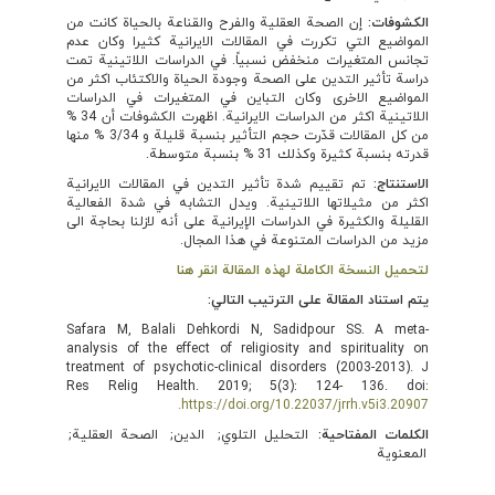
الكشوفات:
إن الصحة العقلية والفرح والقناعة بالحياة كانت من
المواضيع التي تكررت في المقالات الايرانية كثيرا وكان عدم
تجانس المتغيرات منخفض نسبياً. في الدراسات اللاتينية تمت
دراسة تأثير التدين على الصحة وجودة الحياة والاكتئاب اكثر من
المواضيع الاخرى وكان التباين في المتغيرات في الدراسات
اللاتينية اكثر من الدراسات الايرانية. اظهرت الكشوفات أن 34 %
من كل المقالات قدّرت حجم التأثير بنسبة قليلة و 3/34 % منها
قدرته بنسبة كثيرة وكذلك 31 % بنسبة متوسطة.
الاستنتاج:
تم تقييم شدة تأثير التدين في المقالات الايرانية
اكثر من مثيلاتها اللاتينية. ويدل التشابه في شدة الفعالية
القليلة والكثيرة في الدراسات الإيرانية على أنه لازلنا بحاجة الى
مزيد من الدراسات المتنوعة في هذا المجال.
لتحميل النسخة الكاملة لهذه المقالة انقر هنا
يتم استناد المقالة على الترتيب التالي:
Safara M, Balali Dehkordi N, Sadidpour SS. A meta-
analysis of the effect of religiosity and spirituality on
treatment of psychotic-clinical disorders (2003-2013). J
Res Relig Health. 2019; 5(3): 124- 136. doi:
https://doi.org/10.22037/jrrh.v5i3.20907.
الكلمات المفتاحية:
التحليل التلوي
الدين
الصحة العقلية
المعنوية