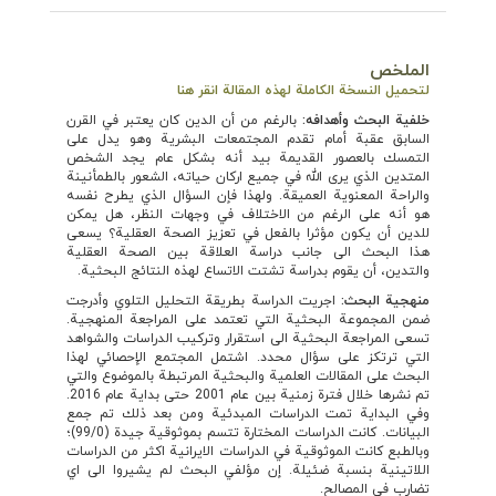
الملخص
لتحميل النسخة الكاملة لهذه المقالة انقر هنا
خلفية البحث وأهدافه
:
بالرغم من أن الدين كان يعتبر في القرن
السابق عقبة أمام تقدم المجتمعات البشرية وهو يدل على
التمسك بالعصور القديمة بيد أنه بشكل عام يجد الشخص
المتدين الذي يرى الله في جميع اركان حياته، الشعور بالطمأنينة
والراحة المعنوية العميقة. ولهذا فإن السؤال الذي يطرح نفسه
هو أنه على الرغم من الاختلاف في وجهات النظر، هل يمكن
للدين أن يكون مؤثرا بالفعل في تعزيز الصحة العقلية؟ يسعى
هذا البحث الى جانب دراسة العلاقة بين الصحة العقلية
والتدين، أن يقوم بدراسة تشتت الاتساع لهذه النتائج البحثية.
منهجية البحث:
اجريت الدراسة بطريقة التحليل التلوي وأدرجت
ضمن المجموعة البحثية التي تعتمد على المراجعة المنهجية.
تسعى المراجعة البحثية الى استقرار وتركيب الدراسات والشواهد
التي ترتكز على سؤال محدد. اشتمل المجتمع الإحصائي لهذا
البحث على المقالات العلمية والبحثية المرتبطة بالموضوع والتي
تم نشرها خلال فترة زمنية بين عام 2001 حتى بداية عام 2016.
وفي البداية تمت الدراسات المبدئية ومن بعد ذلك تم جمع
البيانات. كانت الدراسات المختارة تتسم بموثوقية جيدة (99/0)؛
وبالطبع كانت الموثوقية في الدراسات الايرانية اكثر من الدراسات
اللاتينية بنسبة ضئيلة. إن مؤلفي البحث لم يشيروا الى اي
تضارب في المصالح.