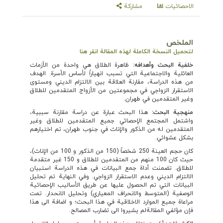
الاحصائيات
مشاركة
الملخص
لتحميل النسخة الكاملة لهذه المقالة انقر هنا
خلفية البحث وأهدافه
:
ظاهرة الطلاق هي واحدة من الأزمات
العائلية والاجتماعية التي تسبب انهياراً لأساس الأسرة. الهدف
من هذه الدراسة، مقارنة العلاقة بين الالتزام الديني ومستوى
الاستقرار الزواجي في مجموعتين من الأزواج المتقدمين للطلاق
وغير المتقدمين في طهران.
منهجية البحث:
هذا البحث عبارة عن دراسة مقارنة سببية،
واشتمل المجتمع الإحصائي جميع المتقدمين للطلاق وغير
المتقدمين له من الذكور والإناث في جنوب طهران، تم اختيارهم
بشكل عشوائي.
كان حجم العينة 250 شخصاً (150 من الذكور و 100 من الإناث)،
حيث كان 100 منهم من المتقدمين للطلاق و 150 غير متقدمة
للطلاق. تضمنت أداة جمع البيانات في هذه الدراسة استبيان
الالتزام الديني وعدم الاستقرار الزواجي. وفي النهاية تم تحليل
البيانات التي تم الحصول عليها عن طريق الأساليب الإحصائية
الوصفية (المتوسط والانحراف المعياري) وتحليل الانحدار. تمت
مراعاة جميع الموارد الاخلاقية في هذا البحث؛ و اضافة الى هذا
فإن مؤلفي المقالةلم يشيروا الى تضارب المصالح.