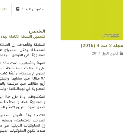
استعرض البحث
الادر
الملخص
لتحميل النسخة الكاملة لهذه ال
السابقة والأهداف:
إنّ الصحّة
مجلد 2 عدد 4 (2016)
المختلفة. يمكن استخراج هذه
كانون الأول 2017
المعنویّة، هي العوامل الاجتما
الموادّ والأساليب:
تمّت هذه الد
على المجالات الاجتماعيّة الم
97 مقالة منها مشابهة والبقي
أربع مقالات منها مرتبطة بال
المعنویّة في نهج­البلاغة؛ واس
المكشوفات:
بناءً على هذا ال
والمعنویّة. هذا، والمكافحة مع
العدل تمهّد الطريق لتقدّم الم
النتیجة­:
وفقًا للأقوال المذكو
الجوانب الاجتماعیّة؛ وبعبارة
إنّ السلوكيّات الدينيّة هي م
عندما تكون السلوكيّات الديني