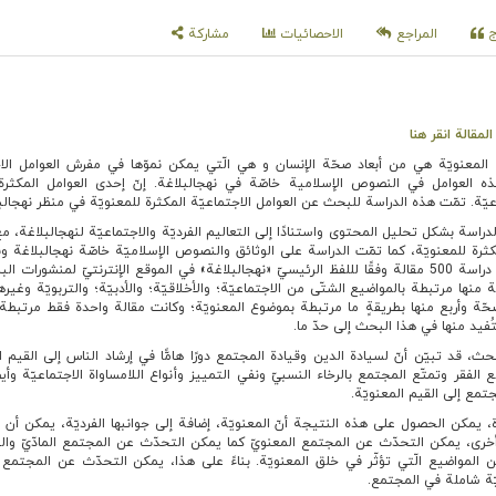
اج
المراجع
الاحصائيات
مشاركة
مقالة انقر هنا
 المعنویّة هي من أبعاد صحّة الإنسان و هي الّتي يمكن نموّها في مفرش العوامل الاج
 العوامل­ في النصوص الإسلامية خاصّة في نهج­البلاغة. إنّ إحدى العوامل المكثرة
عیّة. تمّت هذه الدراسة للبحث عن العوامل الاجتماعیّة المكثرة للمعنویّة
في منظر نهج­الب
راسة بشكل تحلیل المحتوى واستنادًا إلى التعاليم الفردیّة والاجتماعيّة لنهج­البلاغة، مع
كثرة للمعنویّة، كما تمّت الدراسة على الوثائق والنصوص الإسلاميّة خاصّة نهج­البلاغة و
العلوم الإسلاميّة، وأيضًا تمّت دراسة 500 مقالة وفقًا لللفظ الرئيسيّ «نهج­البلاغة» في الموقع الإنترنتيّ لمنشورات 
ّة منها مرتبطة بالمواضيع الشتّى من الاجتماعیّة؛ والأخلاقیّة؛ والأدبیّة؛ والتربویّة وغیره
صحّة وأربع منها بطريقةٍ ما مرتبطة بموضوع المعنویّة؛ وكانت مقالة واحدة فقط مرتبطة 
تُفيد منها في هذا البحث إلى حدّ ما.
بحث، قد تبيّن أنّ لسيادة الدين وقيادة المجتمع دورًا هامًّا في إرشاد الناس إلى القيم ال
 الفقر وتمتّع المجتمع بالرخاء النسبيّ ونفي التمييز وأنواع اللامساواة الاجتماعيّة وأيض
جتمع إلى القيم المعنویّة.
رة، يمكن الحصول على هذه النتيجة أنّ المعنویّة، إضافة إلى جوانبها الفرديّة، يمكن أن 
 أخرى، يمكن التحدّث عن المجتمع المعنويّ كما يمكن التحدّث عن المجتمع المادّيّ واللا­
ن المواضيع الّتي تؤثّر في خلق المعنویّة. بناءً على هذا، يمكن التحدّث عن المجتمع 
ّة شاملة في المجتمع­.