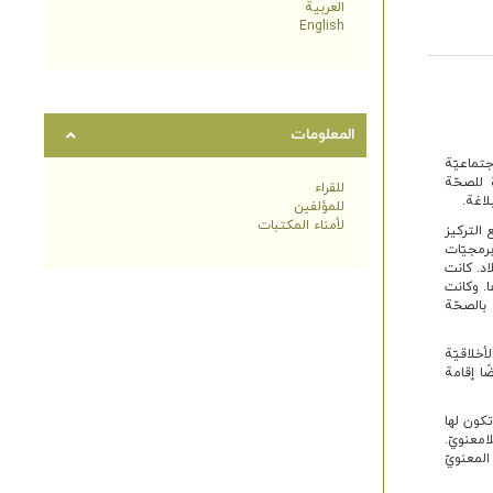
العربية
English
المعلومات
تماعیّة
 للصحّة
للقراء
لاغة.
للمؤلفين
لأمناء المكتبات
 التركيز
برمجيّات
البلاد. كانت
ا. وكانت
بالصحّة
أخلاقیّة
ًا إقامة
تكون لها
معنويّ­.
المعنويّ