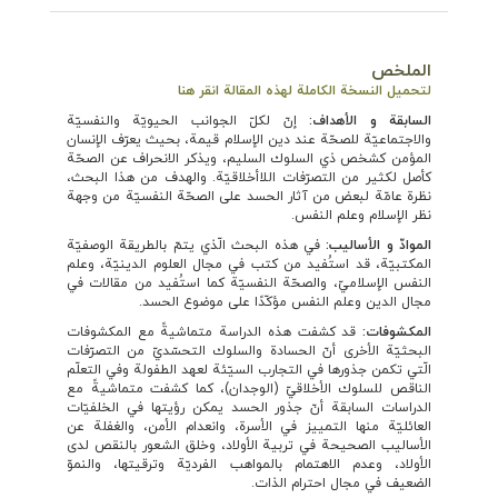
الملخص
لتحميل النسخة الكاملة لهذه المقالة انقر هنا
السابقة و الأهداف:
إنّ لكلّ الجوانب الحيويّة والنفسيّة
والاجتماعيّة للصحّة عند دین الإسلام قيمة، بحيث يعرّف الإنسان
المؤمن كشخص ذي السلوك السليم، ويذكر الانحراف عن الصحّة
كأصل لكثير من التصرّفات اللاأخلاقيّة. والهدف من هذا البحث،
نظرة عامّة لبعض من آثار الحسد على الصحّة النفسيّة من وجهة
نظر الإسلام وعلم النفس.
الموادّ و الأساليب:
في هذه البحث الّذي يتمّ
بالطريقة الوصفيّة
المكتبيّة، قد استُفيد من كتب في مجال العلوم الدينيّة، وعلم
النفس الإسلاميّ، والصحّة النفسيّة كما استُفيد من مقالات في
مجال الدين وعلم النفس مؤكّدًا على موضوع الحسد.
المكشوفات:
قد كشفت هذه الدراسة متماشيةً مع المكشوفات
البحثيّة الأخرى أنّ الحسادة والسلوك التحسّديّ من التصرّفات
الّتي تكمن جذورها في التجارب السيّئة لعهد الطفولة وفي التعلّم
الناقص للسلوك الأخلاقيّ (الوجدان)، كما كشفت متماشيةً مع
الدراسات السابقة أنّ جذور الحسد يمكن رؤيتها في الخلفيّات
العائليّة منها التمييز في الأسرة، وانعدام الأمن، والغفلة عن
الأساليب الصحيحة في تربية الأولاد، وخلق الشعور بالنقص لدى
الأولاد، وعدم الاهتمام بالمواهب الفرديّة وترقيتها، والنموّ
الضعيف في مجال احترام الذات.