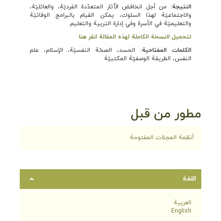
النتیجة­:
من أجل انخافض الآثار المتعدّدة الفرديّة، والعائليّة،
والاجتماعيّة لهذا السلوك، يمكن القيام بالبرامج الوقائيّة
والتعليميّة في الأسرة وفي إدارة التربية والتعليم.
لتحميل النسخة الكاملة لهذه المقالة انقر هنا
الكلمات المفتاحية:
الحسد، الصحّة النفسيّة، الإسلام، علم
النفس، الطريقة الوصفيّة المكتبيّة
مطور من قبل
أنظمة المجلات المفتوحة
اللغة
العربية
English