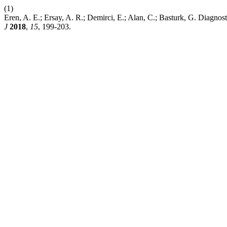
(1)
Eren, A. E.; Ersay, A. R.; Demirci, E.; Alan, C.; Basturk, G. Diagno
J
2018
,
15
, 199-203.