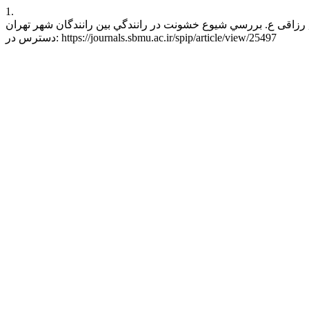
1.
رانندگي بين رانندگان شهر تهران. Irtiqa Imini Pishgiri Masdumiyat [اینترنت]. 14 می 2019 [ارجاع شده 7 آگوست 2026];6(4):222-15. قابل
دسترس در: https://journals.sbmu.ac.ir/spip/article/view/25497