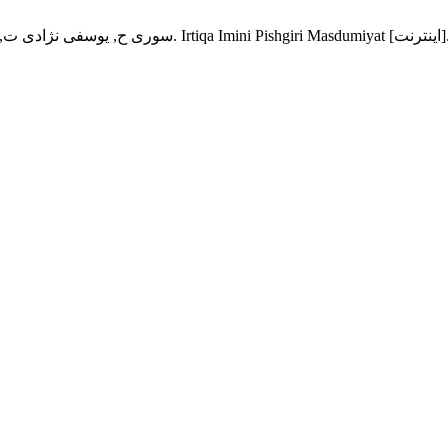
سوری ح, یوسفی نژادی ت, رزاقی ع. بررسي شيوع خشونت در 