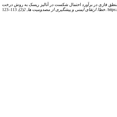
دواری م., & میری لواسانی س. م. (2014). استفاده از منطق فازی در برآورد احتمال شکست در آنالیز ریسک به روش درخت
(2), 113
خطا.
ارتقای ایمنی و پیشگیری از مصدومیت ها
,
2