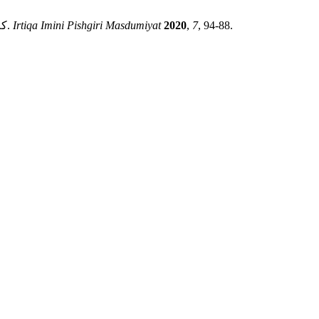
, 94-88.
7
,
2020
Irtiqa Imini Pishgiri Masdumiyat
کلانتريان م. شيوع و علت‌شناسي آسيب‌هاي ورزش کراسفيت در ايران.