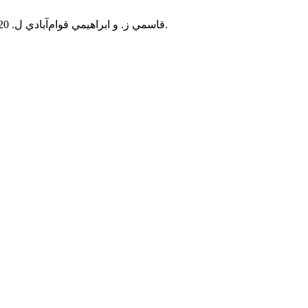
قاسمي ز. و ابراهيمي قوام‌آبادي ل. 2020. ارزيابي فرهنگ ايمني در بندر خرمشهر بر اساس مهندسي رزيلينس.