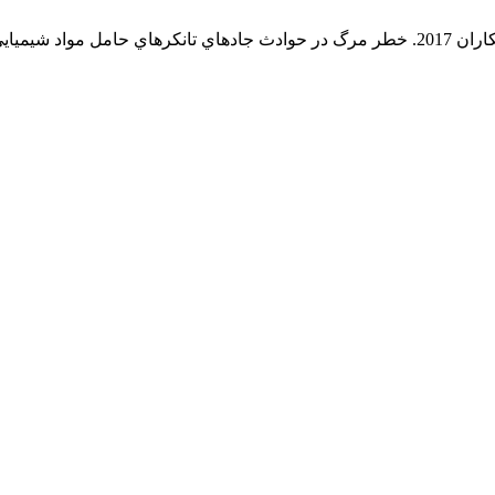
هاي حامل مواد شيميايي.