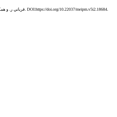
. 5, 2 (اکتبر 2017), 72–63. DOI:https://doi.org/10.22037/meipm.v5i2.18684.
قرباني ر. و همکاران 2017. خطر مرگ در حوادث جادهاي تانکر