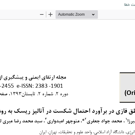
خت خطا