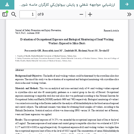
ارزشيابي مواجهه شغلي و پايش بيولوژيکي کارگران ماسه شويي با گردوغبار سيليس کريستالي