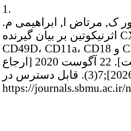
1.
ر ک, مرتاض ا, ابراهیمی م.
اثرنیکوتین بر بیان گیرنده CXCR4 ومولکول های چسبان
CD49D، CD11a، CD18 و CD62L درسطح سلولهای CD34+
خون بند ناف انسان. نفس [اینترنت]. 22 آگوست 2020 [ارجاع
شده 9 آگوست 2026];7(3). قابل دسترس در:
https://journals.sbmu.ac.ir/