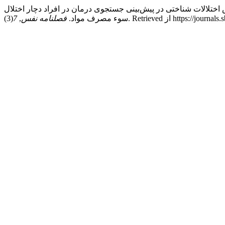
بدی م., زارع نیستانک م. ., فروزنده ا., & بنی طبا س. (2021). نقش اختلالات شناختی در پیش‌بینی جستجوی درمان در افراد دچار اختلال
https://journals.sbmu.a
سوء مصرف مواد.
فصلنامه نفس
,
7