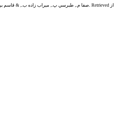
صفا م., طبرسي پ., ميراب زاده ب., & قاسم بروجردي ف. (2020). تعيين الگو و شدت مصرف مواد در بيماران مبتلا به سل بستری 