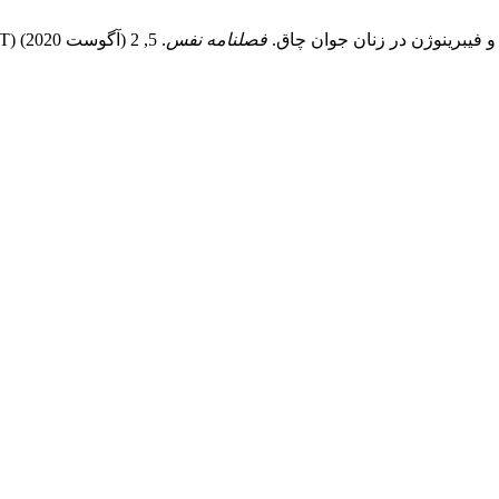
ن تناوبي شديد (HIT) بر سطوح ال سلكتين و فيبرينوژن در زنان جوان چاق.
فصلنامه نفس