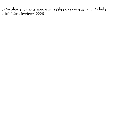
ایلام در سال تحصيلي 90-89. mhj [اینترنت]. 28 آوریل 2016 [ارجاع شده 9 آگوست 2026];4(13):7