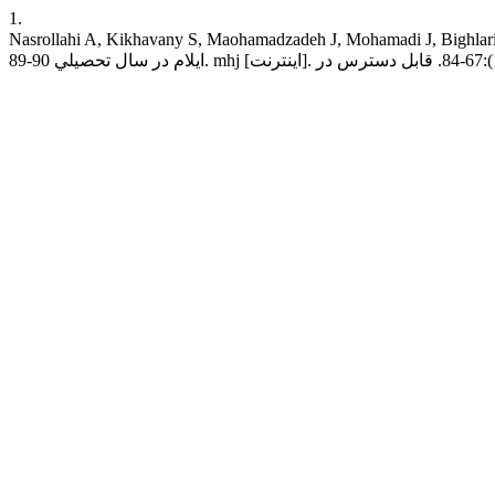
1.
Nasrollahi A, Kikhavany S, Maoh. رابطه تاب‌آوری و سلامت روان با آسیب‌پذیری در برابر مواد مخدر در دانش‌آموزان مقطع متوسطه شهر