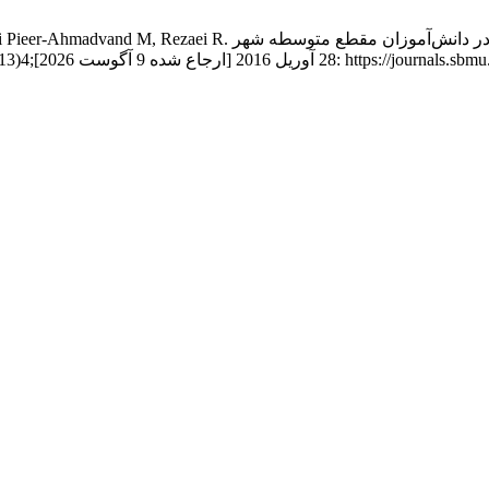
amadzadeh J, Mohamadi J, Bighlari Pieer-Ahmadvand M, Rezaei R
6-84. قابل دسترس در: https://journals.sbmu.ac.ir/mh/article/view/12226