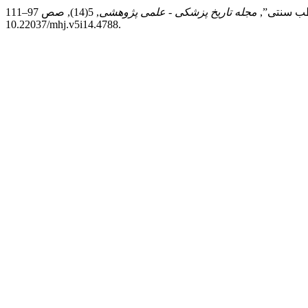
مجله تاریخ پزشکی - علمی پژوهشی
, 5(14), صص 97–111. doi:
10.22037/mhj.v5i14.4788.