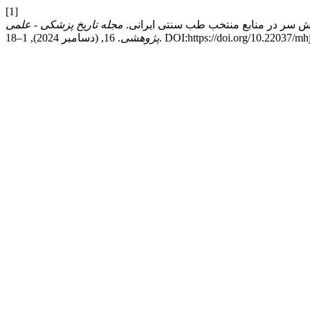
[1]
مجله تاریخ پزشکی - علمی
 1–18. DOI:https://doi.org/10.22037/mhj.v16i.45632.
پژوهشی