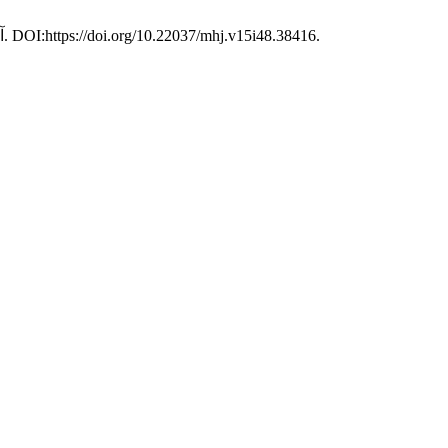
. 15, 48 (جولای 2023), 1–11. DOI:https://doi.org/10.22037/mhj.v15i48.38416.
آد