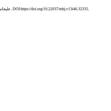
. 13, 46 (فوریه 2021), 1–17. DOI:https://doi.org/10.22037/mhj.v13i46.32335.
عليجاني م. و شرفی م. 1