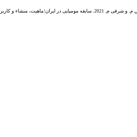
202. سابقه موميایی در ایران؛ماهیت، منشاء و کاربرد آن.