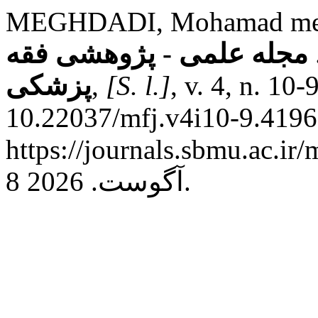
MEGHDADI, Mohamad mehdi. دار در انتفای
مجله علمی - پژوهشی فقه
پزشکی
,
[S. l.]
, v. 4, n. 10
10.22037/mfj.v4i10-9.4196
https://journals.sbmu.ac.ir
8 آگوست. 2026.