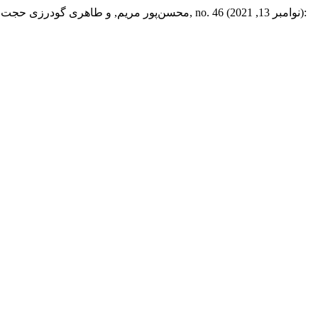
محسن‌پور مریم, و طاهری گودرزی حجت. “ه