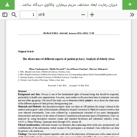
میزان رعایت ابعاد مختلف حریم بیماران: واكاوی دیدگاه سالمندان