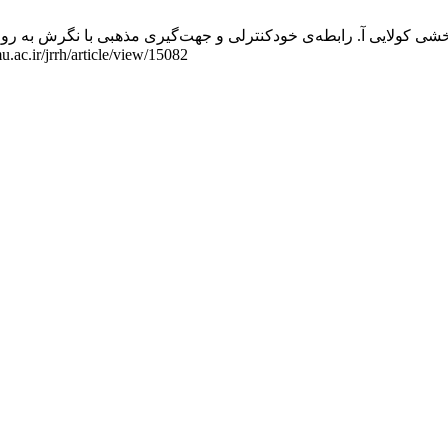
ایی آ. رابطه‌ی خودکنترلی و جهت‌گیری مذهبی با نگرش به روابط قبل از ازدواج در دانشج
شده 6 آگوست 2026];3(4):7-20. قابل دسترس در: le/view/15082