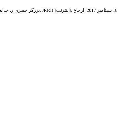
برزگر خضری ر, خدابخشی کول