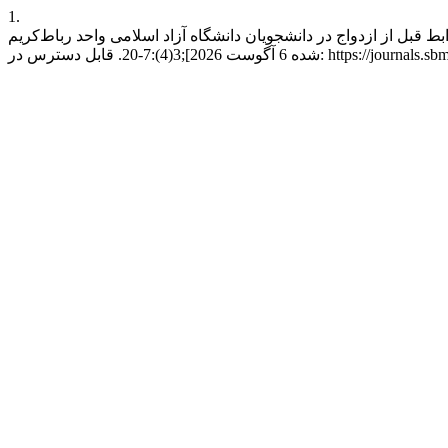
1.
ویان دانشگاه آزاد اسلامی واحد رباط‌کریم. JRRH [اینترنت]. 18 سپتامبر 2017 [ارجاع
https://journals.sbmu.ac.ir/jrrh/artic