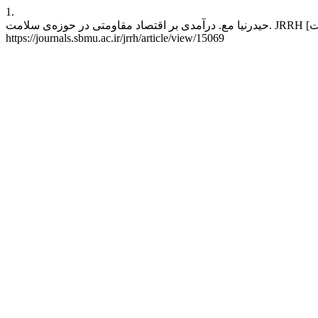
1.
حیدرنیا مع. درآمدی بر اقتصاد مقاومتی در حوزه‌ی سلامت. JRRH [اینترنت]. 18 سپتامبر 2017 [ارجاع شده 6 آگوست 2026];3(4):1-6. قابل دسترس در:
https://journals.sbmu.ac.ir/jrrh/article/view/15069