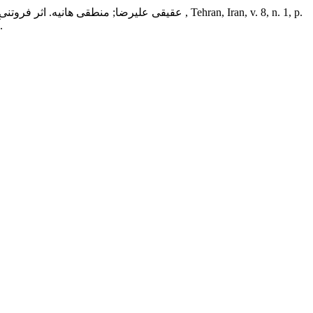
, Tehran, Iran, v. 8, n. 1, p.
پژوهش در دین و سلامت
عقیقی علیرضا; منطقی هانیه. اثر فروتن
22–37, 2022. DOI: 10.22037/jrrh.v8i1.33064. Disponível em: https://journals.sbmu.ac.ir/jrrh/article/view/33064. Acesso em: 8 آگوست. 2026.