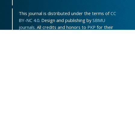
This journal is distributed under the terms of
CC
BY-NC 4.0
. Design and publishing by
SBMU
journals
. All credits and honors to
PKP
for their
OJS.
Sitemap
|
ISSN-ONLINE
:
3115-7289
Support Contact:
jpem.contact@gmail.com
Powered by
OJSPlus