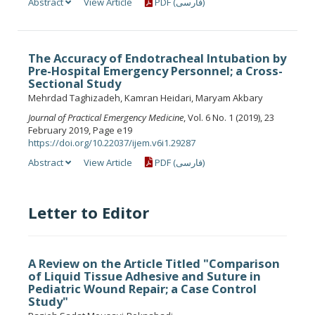
Abstract
View Article
PDF (فارسی)
The Accuracy of Endotracheal Intubation by
Pre-Hospital Emergency Personnel; a Cross-
Sectional Study
Mehrdad Taghizadeh, Kamran Heidari, Maryam Akbary
Journal of Practical Emergency Medicine
, Vol. 6 No. 1 (2019), 23
February 2019, Page e19
https://doi.org/10.22037/ijem.v6i1.29287
Abstract
View Article
PDF (فارسی)
Letter to Editor
A Review on the Article Titled "Comparison
of Liquid Tissue Adhesive and Suture in
Pediatric Wound Repair; a Case Control
Study"