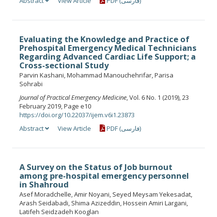
Abstract
View Article
PDF (فارسی)
Evaluating the Knowledge and Practice of
Prehospital Emergency Medical Technicians
Regarding Advanced Cardiac Life Support; a
Cross-sectional Study
Parvin Kashani, Mohammad Manouchehrifar, Parisa
Sohrabi
Journal of Practical Emergency Medicine
, Vol. 6 No. 1 (2019), 23
February 2019, Page e10
https://doi.org/10.22037/ijem.v6i1.23873
Abstract
View Article
PDF (فارسی)
A Survey on the Status of Job burnout
among pre-hospital emergency personnel
in Shahroud
Asef Moradchelle, Amir Noyani, Seyed Meysam Yekesadat,
Arash Seidabadi, Shima Azizeddin, Hossein Amiri Largani,
Latifeh Seidzadeh Kooglan