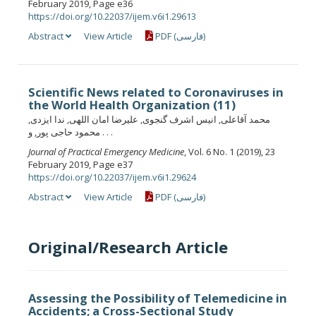
February 2019, Page e36
https://doi.org/10.22037/ijem.v6i1.29613
Abstract
View Article
PDF (فارسی)
Scientific News related to Coronaviruses in
the World Health Organization (11)
محمد آقاعلی, انیس اشرف گنجوی, علیرضا امان اللهی, ندا ایزدی,
محمود حاجی پور, و . . .
Journal of Practical Emergency Medicine
, Vol. 6 No. 1 (2019), 23
February 2019, Page e37
https://doi.org/10.22037/ijem.v6i1.29624
Abstract
View Article
PDF (فارسی)
Original/Research Article
Assessing the Possibility of Telemedicine in
Accidents; a Cross-Sectional Study