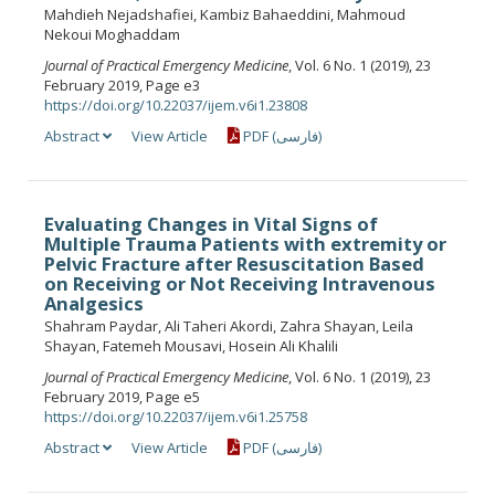
Mahdieh Nejadshafiei, Kambiz Bahaeddini, Mahmoud
Nekoui Moghaddam
Journal of Practical Emergency Medicine
, Vol. 6 No. 1 (2019), 23
February 2019, Page e3
https://doi.org/10.22037/ijem.v6i1.23808
Abstract
View Article
PDF (فارسی)
Evaluating Changes in Vital Signs of
Multiple Trauma Patients with extremity or
Pelvic Fracture after Resuscitation Based
on Receiving or Not Receiving Intravenous
Analgesics
Shahram Paydar, Ali Taheri Akordi, Zahra Shayan, Leila
Shayan, Fatemeh Mousavi, Hosein Ali Khalili
Journal of Practical Emergency Medicine
, Vol. 6 No. 1 (2019), 23
February 2019, Page e5
https://doi.org/10.22037/ijem.v6i1.25758
Abstract
View Article
PDF (فارسی)