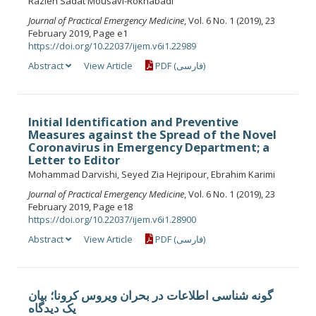
Razieh Sadat Mousavi-Roknabadi
Journal of Practical Emergency Medicine
, Vol. 6 No. 1 (2019), 23
February 2019, Page e1
https://doi.org/10.22037/ijem.v6i1.22989
Abstract
View Article
PDF (فارسی)
Initial Identification and Preventive
Measures against the Spread of the Novel
Coronavirus in Emergency Department; a
Letter to Editor
Mohammad Darvishi, Seyed Zia Hejripour, Ebrahim Karimi
Journal of Practical Emergency Medicine
, Vol. 6 No. 1 (2019), 23
February 2019, Page e18
https://doi.org/10.22037/ijem.v6i1.28900
Abstract
View Article
PDF (فارسی)
گونه شناسی اطلاعات در بحران ویروس کرونا؛ بیان
یک دیدگاه