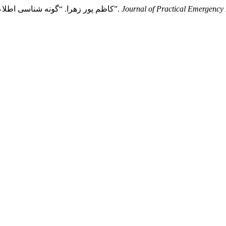
Journal of Practical Emergency
اشرفی ریزی حسن, and کاظم پور زهرا. “گونه شناسی اطلاعات در بحران ویروس کرونا؛ بیان یک دیدگاه”.