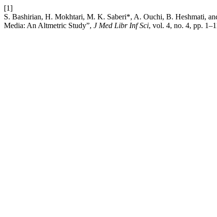
[1]
S. Bashirian, H. Mokhtari, M. K. Saberi*, A. Ouchi, B. Heshmati, a
Media: An Altmetric Study”,
J Med Libr Inf Sci
, vol. 4, no. 4, pp. 1–