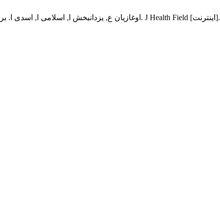
اوغازیان ع, یزدانبخش ا, اسلامی ا, اسدی ا. بررسی کارآیی فرآیند ازن زنی جهت حذ