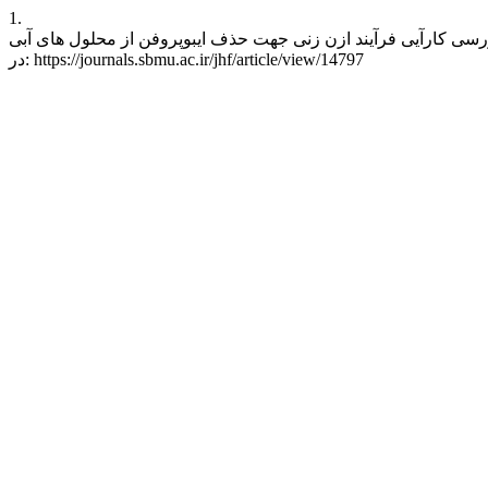
1.
ف ایبوپروفن از محلول های آبی. J Health Field [اینترنت]. 20 فوریه 2017 [ارجاع شده 8 آگوست 2026];4(3):9-17. قابل دسترس
در: https://journals.sbmu.ac.ir/jhf/article/view/14797