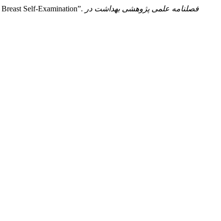
فصلنامه علمی پژوهشی بهداشت در
ارشاد سرابی رقیه, و همکاران. “تاثیر مداخله آموزشی از طریق موبایل برآگاهی و 