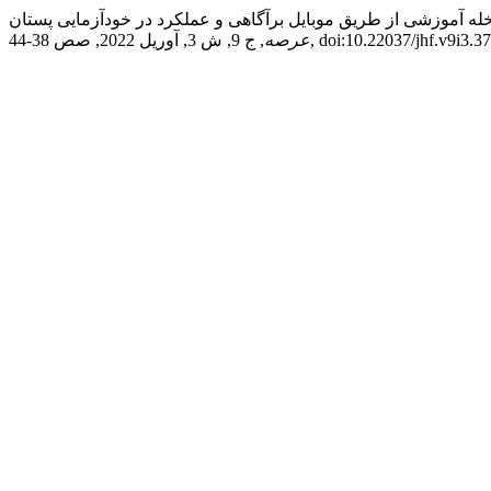
3, آوریل 2022, صص 38-44, doi:10.22037/jhf.v9i3.37107.
عرصه