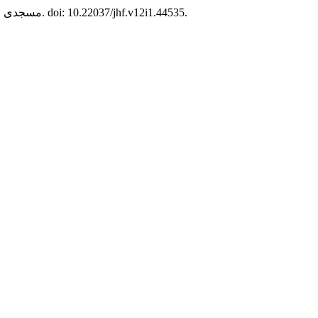
, 12(1), صص 46–54. doi: 10.22037/jhf.v12i1.44535.
مسجدی م. (2024) “تعیین‌کننده‌های ترک دخانیات در سالمندان