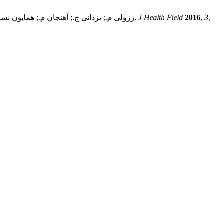
,
3
,
2016
J Health Field
ززولی م.; یزدانی ج.; آهنجان م.; همایون نسب لنگرودی م.; اسلامی فر م. بررسى آلودگى ميكروبى سطوح بخش هاى مختلف در دو بيمارستان آموزشى دانشگاه علوم پزشكى مازندران.