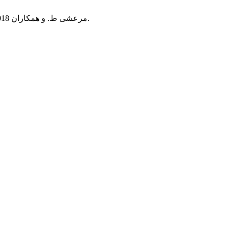
مرعشی ط. و همکاران 2018. تعارض تصمیم گیری در انتخاب روش زایمان در مادران نخست زا.