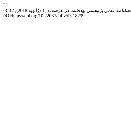
[1]
صلنامه علمی پژوهشی بهداشت در عرصه
. 5, 3 (ژانویه 2018), 17–23.
DOI:https://doi.org/10.22037/jhf.v5i3.18299.