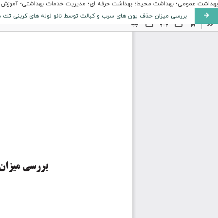
بهداشت عمومی؛ بهداشت محیط؛ بهداشت حرفه ای؛ مدیریت خدمات بهداشتی؛ آموزش به
بررسى ميزان حذف يون هاى سرب و كبالت توسط نانو لوله هاى كربنى تك ديو