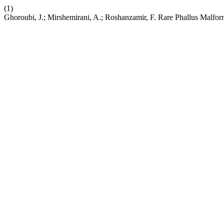
(1)
Ghoroubi, J.; Mirshemirani, A.; Roshanzamir, F. Rare Phallus Malfor