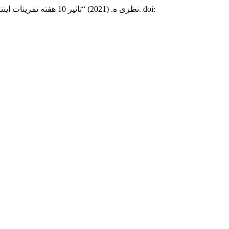
نظری ه. (2021) “تاثیر 10 هفته تمرینات اینتروال با شدت بالا بر سطح کورتیزول سرم در بیماران کولیت اولسروز”,